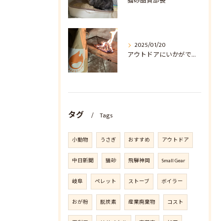
猫砂品質部長
2025/01/20
アウトドアにいかがでしょうか？
タグ
Tags
小動物
うさぎ
おすすめ
アウトドア
中日新聞
猫砂
飛騨神岡
Small Gear
岐阜
ペレット
ストーブ
ボイラー
おが粉
脱炭素
産業廃棄物
コスト