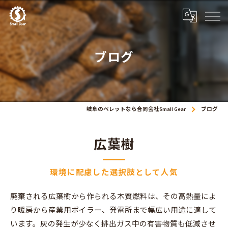
ブログ
岐阜のペレットなら合同会社Small Gear
ブログ
広葉樹
環境に配慮した選択肢として人気
廃棄される広葉樹から作られる木質燃料は、その高熱量によ
り暖房から産業用ボイラー、発電所まで幅広い用途に適して
います。灰の発生が少なく排出ガス中の有害物質も低減させ