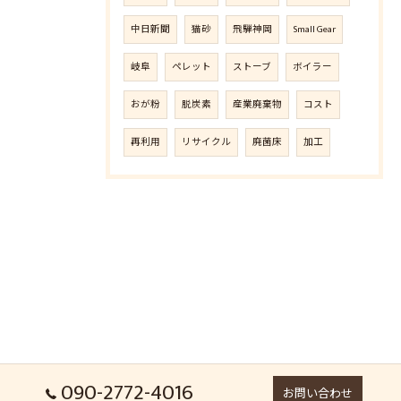
中日新聞
猫砂
飛騨神岡
Small Gear
岐阜
ペレット
ストーブ
ボイラー
おが粉
脱炭素
産業廃棄物
コスト
再利用
リサイクル
廃菌床
加工
090-2772-4016
お問い合わせ